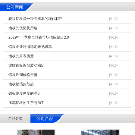
公司新闻
·
花纹铝板是一种高成本的现代材料
[4-19]
·
铝板的优势及用途
[4-19]
·
2019年一季度全球铝市场供应缺口2.0
[4-19]
·
铝板企业利润稳定未见虚高
[4-18]
·
铝板的外表质量
[4-18]
·
波纹铝板近期波动稳定
[4-18]
·
铝板近期价格走势
[4-18]
·
铝板铝箔的鼓起
[4-18]
·
铝板硬度厚度的满足
[4-18]
·
压花铝板的生产与加工
[4-18]
公司产品
产品分类