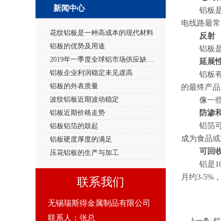
新闻中心
铝板
电线路最常
花纹铝板是一种高成本的现代材料
反射
铝板的优势及用途
铝板
2019年一季度全球铝市场供应缺口2.0
延展
铝板企业利润稳定未见虚高
铝板
铝板的外表质量
的最终产品
波纹铝板近期波动稳定
像一
防渗
铝板近期价格走势
铝箔
铝板铝箔的鼓起
成为食品或
铝板硬度厚度的满足
可回
压花铝板的生产与加工
铝是
1
月约
3-5%
联系我们
无锡瑞斯得金属制品有限公司
联系人：张总
上一条:
铝