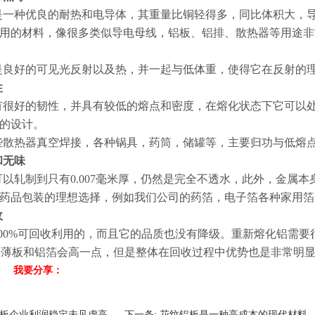
是一种优良的耐热和电导体，其重量比铜轻得多，同比体积大，
用的材料，像很多类似导电母线，铝板、铝排、散热器等用途非
是良好的可见光反射以及热，并一起与低体重，使得它在反射的
性
有很好的韧性，并具有较低的熔点和密度，在熔化状态下它可以
的设计。
些散热器真空焊接，各种锅具，药筒，储罐等，主要归功与低熔
和无味
可以轧制到只有
0.007
毫米厚，仍然是完全不透水，此外，金属本
药品包装的理想选择，例如我们公司的药箔，电子箔各种家用箔
收
00%
可回收利用的，而且它的品质也没有降级。重新熔化铝需要
，薄板和铝箔会高一点，但是整体在回收过程中优势也是非常明
我要分享：
板企业利润稳定未见虚高
下一条:
花纹铝板是一种高成本的现代材料