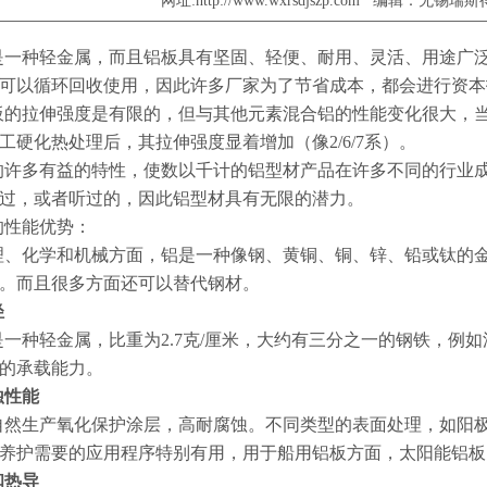
网址:http://www.wxrsdjszp.com 编辑
是一种轻金属，而且铝板具有坚固、轻便、耐用、灵活、用途广
可以循环回收使用，因此许多厂家为了节省成本，都会进行资本
板的拉伸强度是有限的，但与其他元素混合铝的性能变化很大，
工硬化热处理后，其拉伸强度显着增加（像
2/6/7
系）。
的许多有益的特性，使数以千计的铝型材产品在许多不同的行业
过，或者听过的，因此铝型材具有无限的潜力。
的性能优势：
理、化学和机械方面，铝是一种像钢、黄铜、铜、锌、铅或钛的
。而且很多方面还可以替代钢材。
轻
是一种轻金属，比重为
2.7
克
/
厘米，大约有三分之一的钢铁，例如
的承载能力。
蚀性能
自然生产氧化保护涂层，高耐腐蚀。不同类型的表面处理，如阳
养护需要的应用程序特别有用，用于船用铝板方面，太阳能铝板
和热导