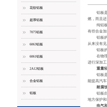
花纹铝板
铝板
燃，而且还
超厚铝板
纯铝
有些合金加
7075铝板
铝板
从来没有见
6063铝板
铝板
在物
6061铝板
进行深加工
重量
2A12铝板
铝板
能提高汽车
合金铝板
耐腐
铝板
铝板
地方保护和
电气